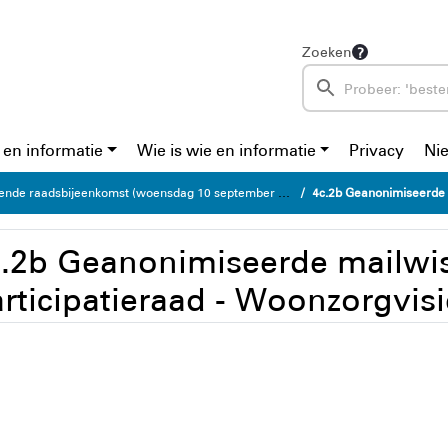
Zoeken
 en informatie
Wie is wie en informatie
Privacy
Ni
de raadsbijeenkomst (woensdag 10 september 2025)
4c.2b Geanonimiseerde mail
c.2b Geanonimiseerde mailwis
rticipatieraad - Woonzorgvisi