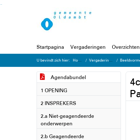
Ga naar de inhoud van deze pagina
Ga naar het zoeken
Ga naar het menu
Startpagina
Vergaderingen
Overzichten
U bevindt zich hier:
Home
Vergaderingen
Beeldvormen
Agendabundel
4
1 OPENING
Pa
2 INSPREKERS
2.a Niet-geagendeerde
onderwerpen
2.b Geagendeerde