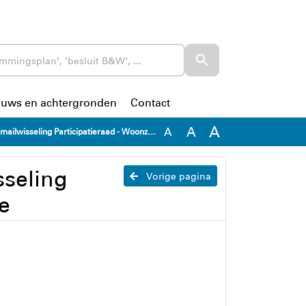
euws en achtergronden
Contact
A
A
A
wisseling Participatieraad - Woonzorgvisie
seling
Vorige pagina
e