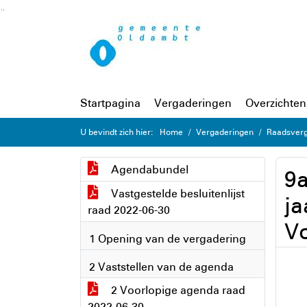
Ga naar de inhoud van deze pagina
Ga naar het zoeken
Ga naar het menu
Startpagina
Vergaderingen
Overzichten
U bevindt zich hier:
Home
Vergaderingen
Raadsverg
Agendabundel
9a
Vastgestelde besluitenlijst
ja
raad 2022-06-30
V
1 Opening van de vergadering
2 Vaststellen van de agenda
2 Voorlopige agenda raad
2022-06-30