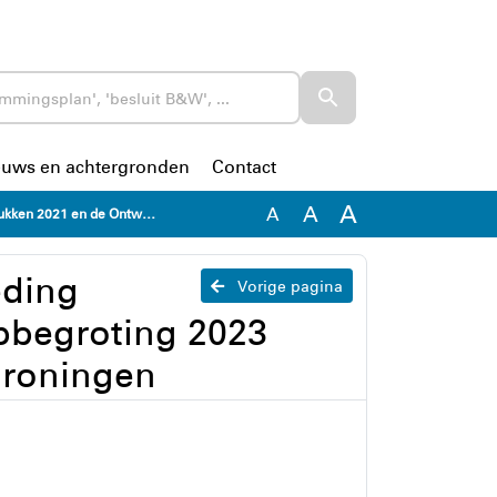
euws en achtergronden
Contact
A
A
A
023 Volkskredietbank Noord-Oost Groningen
eding
Vorige pagina
pbegroting 2023
Groningen