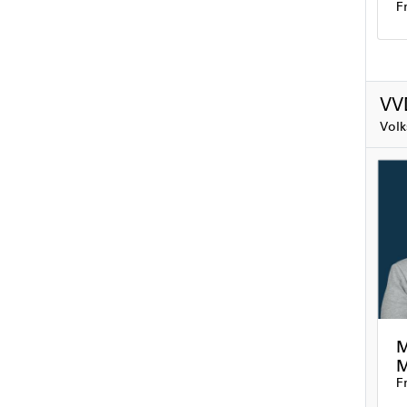
F
V
Volk
M
M
F