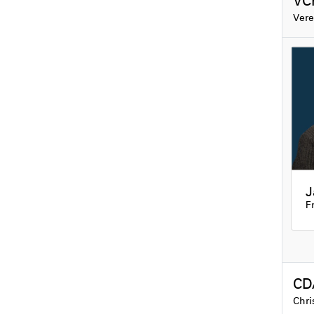
VC
Vere
J
F
C
Chri