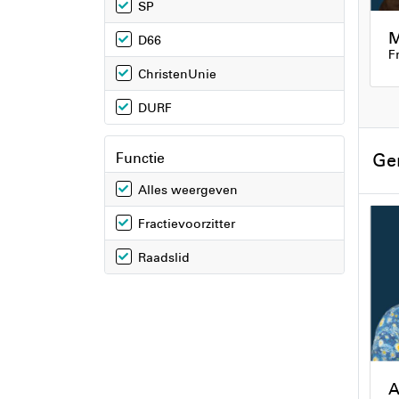
SP
M
D66
F
ChristenUnie
DURF
Ge
Functie
Alles weergeven
Fractievoorzitter
Raadslid
A