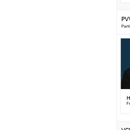
PV
Part
H
F