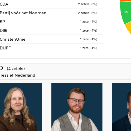
CDA
2 zetels (8%)
8%
Partij vóór het Noorden
2 zetels (8%)
SP
1 zetel (4%)
D66
1 zetel (4%)
ChristenUnie
1 zetel (4%)
DURF
1 zetel (4%)
RO
(4 zetels)
ressief Nederland