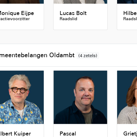
onique Eijpe
Lucas Bolt
Hilbe
ractievoorzitter
Raadslid
Raadsl
meentebelangen Oldambt
(4 zetels)
lbert Kuiper
Pascal
Griet