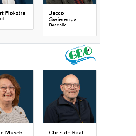
rt Flokstra
Jacco
id
Swierenga
Raadslid
je Musch-
Chris de Raaf