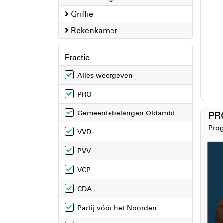
Griffie
Rekenkamer
Fractie
Alles weergeven
PRO
Gemeentebelangen Oldambt
P
Prog
VVD
PVV
VCP
CDA
Partij vóór het Noorden