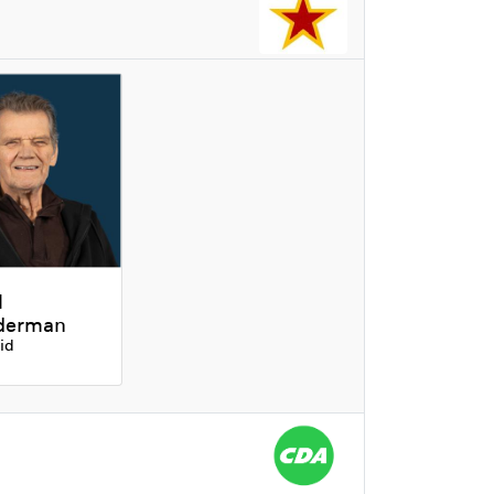
l
derman
id