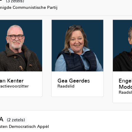
P
(3 zetels)
nigde Communistische Partij
an Kenter
Gea Geerdes
Enge
ractievoorzitter
Raadslid
Mod
Raadsl
DA
(2 zetels)
sten Democratisch Appèl