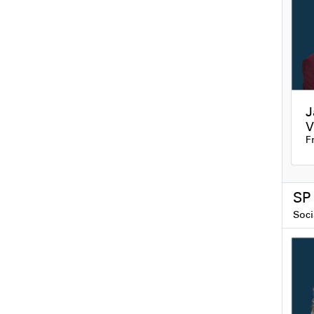
J
V
F
S
Soci