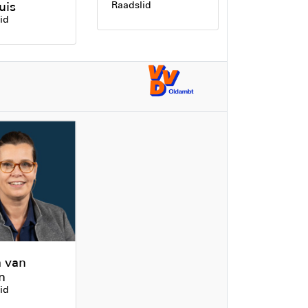
uis
Raadslid
id
a van
n
id