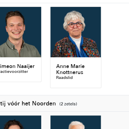
imeon Naaijer
Anne Marie
ractievoorzitter
Knottnerus
Raadslid
tij vóór het Noorden
(2 zetels)