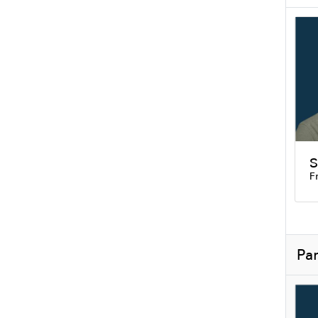
S
F
Par