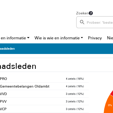
Zoeken
 en informatie
Wie is wie en informatie
Privacy
Ni
aadsleden
aadsleden
PRO
4 zetels (16%)
Gemeentebelangen Oldambt
4 zetels (16%)
VVD
3 zetels (12%)
PVV
3 zetels (12%)
8%
VCP
3 zetels (12%)