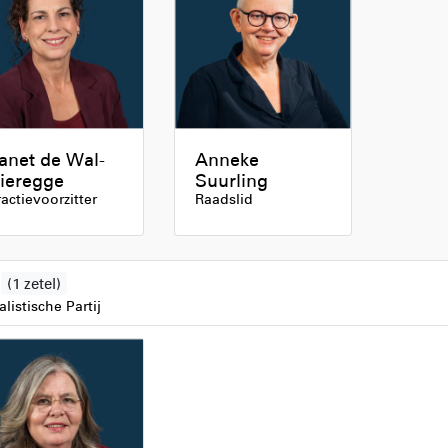
anet de Wal-
Anneke
ieregge
Suurling
ractievoorzitter
Raadslid
P
(1 zetel)
alistische Partij