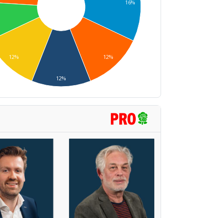
16%
12%
12%
12%