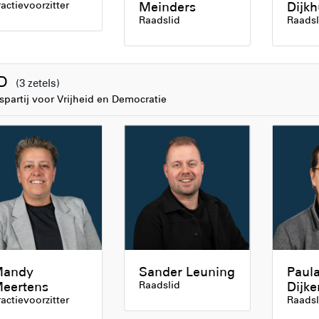
ractievoorzitter
Meinders
Dijkh
Raadslid
Raadsl
VD
(3 zetels)
spartij voor Vrijheid en Democratie
andy
Sander Leuning
Paul
eertens
Raadslid
Dijke
ractievoorzitter
Raadsl