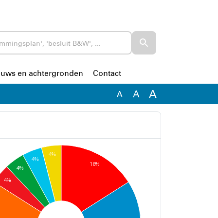
euws en achtergronden
Contact
A
A
A
4%
4%
16%
4%
4%