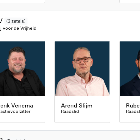
V
(3 zetels)
ij voor de Vrijheid
enk Venema
Arend Slijm
Ruben
ractievoorzitter
Raadslid
Raadsl