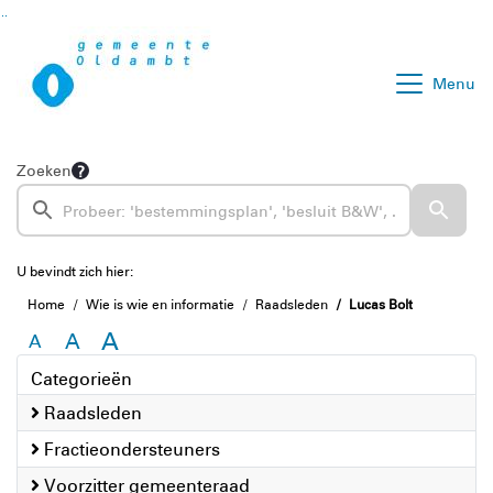
Ga naar de inhoud van deze pagina
Ga naar het zoeken
Ga naar het menu
Menu
Zoeken
U bevindt zich hier:
Home
Wie is wie en informatie
Raadsleden
Lucas Bolt
A
A
A
Categorieën
Raadsleden
Fractieondersteuners
Voorzitter gemeenteraad