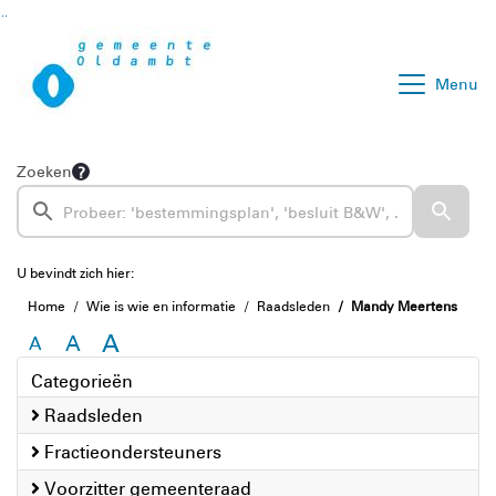
Ga naar de inhoud van deze pagina
Ga naar het zoeken
Ga naar het menu
Menu
Zoeken
U bevindt zich hier:
Home
Wie is wie en informatie
Raadsleden
Mandy Meertens
A
A
A
Categorieën
Raadsleden
Fractieondersteuners
Voorzitter gemeenteraad