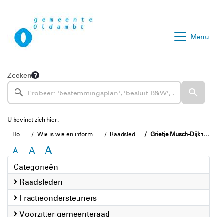
Ga naar de inhoud van deze pagina
Ga naar het zoeken
Ga naar het menu
Menu
Zoeken
U bevindt zich hier:
Home
Wie is wie en informatie
Raadsleden
Grietje Musch-Dijkhuis
A
A
A
Categorieën
Raadsleden
Fractieondersteuners
Voorzitter gemeenteraad