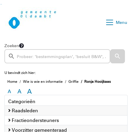
Ga naar de inhoud van deze pagina
Ga naar het zoeken
Ga naar het menu
Menu
Zoeken
U bevindt zich hier:
Home
Wie is wie en informatie
Griffie
Ronja Hooijkaas
A
A
A
Categorieën
Raadsleden
Fractieondersteuners
Voorzitter gemeenteraad