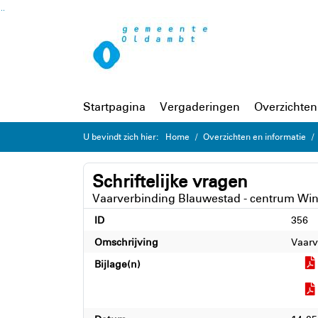
Ga naar de inhoud van deze pagina
Ga naar het zoeken
Ga naar het menu
Startpagina
Vergaderingen
Overzichten
U bevindt zich hier:
Home
Overzichten en informatie
Schriftelijke vragen
Vaarverbinding Blauwestad - centrum Wi
ID
356
Omschrijving
Vaarv
Bijlage(n)