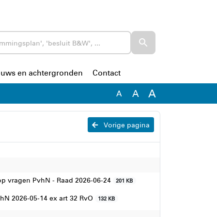
euws en achtergronden
Contact
A
A
A
Vorige pagina
op vragen PvhN - Raad 2026-06-24
201 KB
hN 2026-05-14 ex art 32 RvO
132 KB