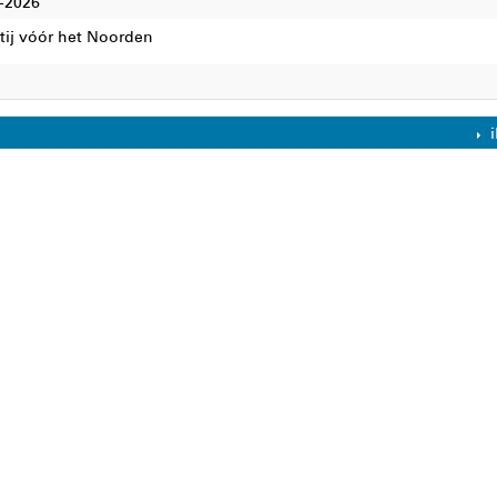
-2026
tij vóór het Noorden
i