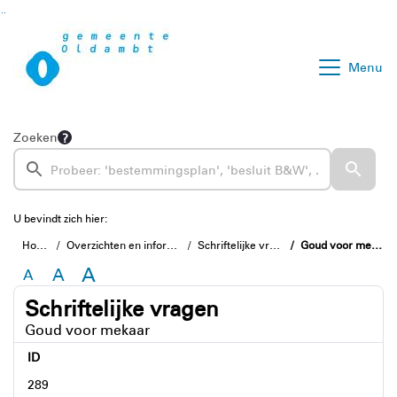
Ga naar de inhoud van deze pagina
Ga naar het zoeken
Ga naar het menu
Menu
Zoeken
U bevindt zich hier:
Home
Overzichten en informatie
Schriftelijke vragen
Goud voor mekaar
A
A
A
Schriftelijke vragen
Goud voor mekaar
ID
289