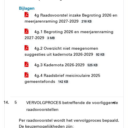
Bijlagen
4g Raadsvoorstel inzake Begroting 2026 en
meerjarenraming 2027-2029
216 KB
4g.1 Begroting 2026 en meerjarenraming
2027-2029
3 MB
4g.2 Overzicht niet meegenomen
suggesties uit kadernota 2026-2029
92 KB
4g.3 Kadernota 2026-2029
525 KB
4g.4 Raadsbrief meicirculaire 2025
gemeentefonds
142 KB
5
VERVOLGPROCES betreffende de voorliggende
raadsvoorstellen
Per raadsvoorstel wordt het vervolgproces bepaald.
De keuzemogelijkheden zijn: