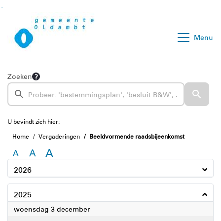
Ga naar de inhoud van deze pagina
Ga naar het zoeken
Ga naar het menu
Menu
Zoeken
U bevindt zich hier:
Home
Vergaderingen
Beeldvormende raadsbijeenkomst
A
A
A
2026
2025
2025
woensdag 3 december