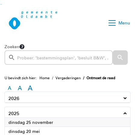
Ga naar de inhoud van deze pagina
Ga naar het zoeken
Ga naar het menu
Menu
Zoeken
U bevindt zich hier:
Home
Vergaderingen
Ontmoet de raad
A
A
A
2026
2025
2025
dinsdag 25 november
2025
dinsdag 20 mei