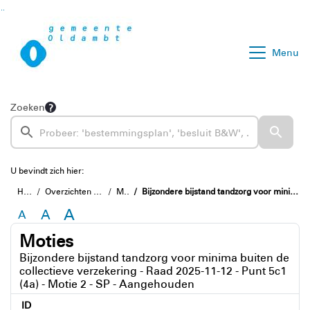
Ga naar de inhoud van deze pagina
Ga naar het zoeken
Ga naar het menu
Menu
Zoeken
U bevindt zich hier:
Home
Overzichten en informatie
Moties
Bijzondere bijstand tandzorg voor minima buiten de collectieve verzekering - Raad 2025-11-12 - Punt 5c1 (4a) - Motie 2 - SP - Aangehouden
A
A
A
Moties
Bijzondere bijstand tandzorg voor minima buiten de
collectieve verzekering - Raad 2025-11-12 - Punt 5c1
(4a) - Motie 2 - SP - Aangehouden
ID